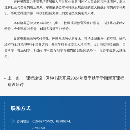
秀钟书院致力于培养培养深植人与自然生命共同体和人类命运共同体情怀，深入
理解社会与自然的相互关系，掌握解决全球可持续发展面临的重大挑战所需的跨学科知
识，系统思维能力强、科技创新能力突出的复合型拔尖创新人才。
本科培养总学分为
146
学分。其中，校级通识教育课程
47
学分，书院基础课程
55
学分，专业课程
26
学分，创新实践环节
18
学分。
设置资源能源与气候变化、环境系统与信息技术、可持续城市与生态空间、绿色
经济与全球治理等
4
个培养方向，开展学科专业交叉人才培养。
设计包括科技创新、自
然研学、社会研学、行业研学和国际研学等在内的创新实践环节，培养学生多元胜任
力。
上一条 ：
课程建设 | 秀钟书院开展2024年夏季秋季学期新开课程
建设研讨
联系方式
咨询电话：010-62770403、62780274、
62796550